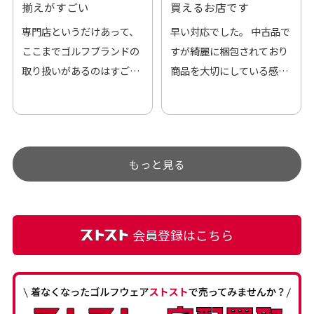
揃えがすごい
買えるお店です
専門店というだけあって、
早い対応でした。 中古品で
ここまでゴルフブランドの
すが綺麗に梱包されており
取り扱いがあるのはすご
商品を大切にしている感が
い。 毎日たくさんの商品が
伝わってきました 「フロン
アップされているので新作
ト部分に汚れあり」と記載
チェックするのが楽しみで
ありましたが、 どこ？とい
す。
うぐらい目立つことなく綺
もっと見る
麗な商品でお安く購入でき
て満足です! フリマア […]
会員登録はこちら