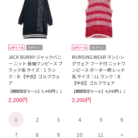
JACK BUNNY ジャックバニ
MUNSING WEAR マンシン
ー ニット 長袖ワンピース ブ
グウェア フード付 ニットワ
ラック系 サイズ：1 ラン
ンピース ボーダー柄 レッド
ク：B 【中古】ゴルフウェ
系 サイズ：LL ランク：B
ア
【中古】ゴルフウェア
【期間限定セール】5,445円↓↓
【期間限定セール】4,840円↓↓
2,200円
2,200円
1
2
3
4
5
6
7
8
9
10
11