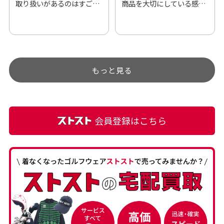
取り扱いがあるのはすご
商品を大切にしている感が
い。 毎日たくさんの商品が
伝わってきました 「フロン
アップされているので新作
ト部分に汚れあり」と記載
チェックするのが楽しみで
ありましたが、 どこ？とい
す。
うぐらい目立つことなく綺
もっと見る
麗な商品でお安く購入でき
て満足です! フリマア […]
会員登録はこちら