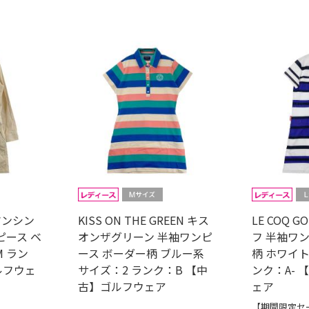
 マンシン
KISS ON THE GREEN キス
LE COQ 
ピース ベ
オンザグリーン 半袖ワンピ
フ 半袖ワ
 ラン
ース ボーダー柄 ブルー系
柄 ホワイト
ルフウェ
サイズ：2 ランク：B 【中
ンク：A-
古】ゴルフウェア
ェア
【期間限定セー