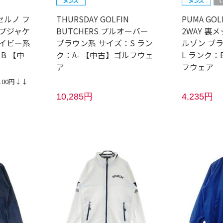
ッセルノ フ
THURSDAY GOLFIN
PUMA GO
ップジャケ
BUTCHERS プルオーバー
2WAY 裏
ネイビー系
ブラウン系 サイズ：S ラン
ルゾン ブ
B 【中
ク：A- 【中古】ゴルフウェ
L ランク：
ア
フウェア
100円↓↓
10,285円
4,235円