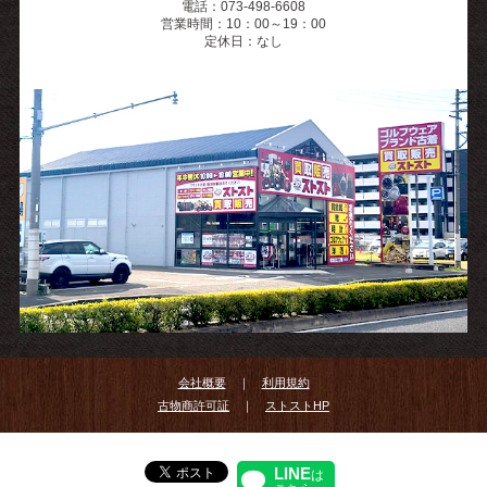
電話：073-498-6608
営業時間：10：00～19：00
定休日：なし
会社概要
｜
利用規約
古物商許可証
｜
ストストHP
LINE
は