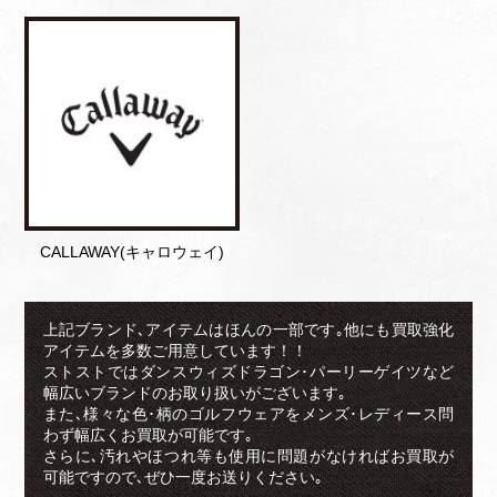
CALLAWAY(キャロウェイ)
上記ブランド､アイテムはほんの一部です｡他にも買取強化
アイテムを多数ご用意しています！！
ストストではダンスウィズドラゴン･パーリーゲイツなど
幅広いブランドのお取り扱いがございます｡
また､様々な色･柄のゴルフウェアをメンズ･レディース問
わず幅広くお買取が可能です｡
さらに､汚れやほつれ等も使用に問題がなければお買取が
可能ですので､ぜひ一度お送りください｡