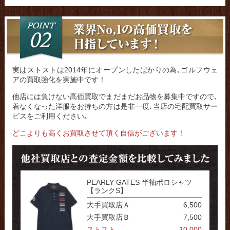
実はストストは2014年にオープンしたばかりの為､ゴルフウェ
アの買取強化を実施中です！
他店には負けない高価買取でまだまだお品物を募集中ですので､
着なくなった洋服をお持ちの方は是非一度､当店の宅配買取サー
ビスをご利用ください｡
どこよりも高くお買取させて頂く自信がございます！
PEARLY GATES 半袖ポロシャツ
【ランクS】
大手買取店Ａ
6,500
大手買取店Ｂ
7,500
ストスト
10,000