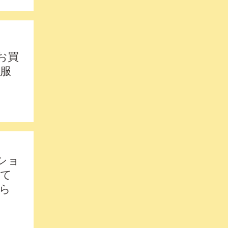
お買
服
のショ
せて
ら