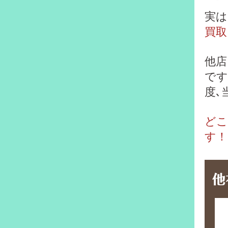
実は
買取
他店
です
度､
どこ
す！