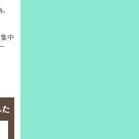
為､
募集中
一
ま