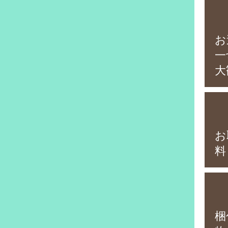
お
一
大
お
料
梱