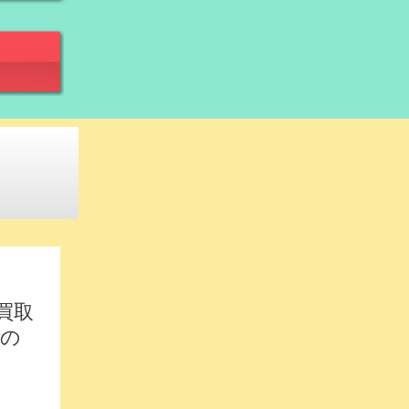
買取
服の