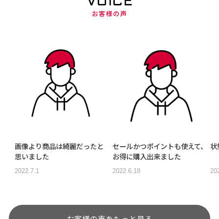
VOICE
お客様の声
画像より商品は綺麗だったと
セールかつポイントも使えて、
状
思いました
お得に購入出来ました
2022.7.1
2022.6.18
20
お客様の声をもっと見る