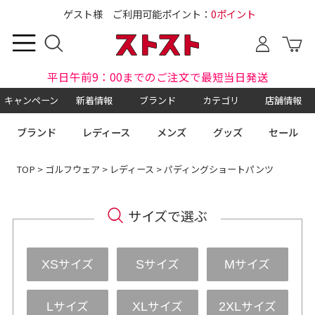
ゲスト様 ご利用可能ポイント：
0ポイント
平日午前9：00までのご注文で最短当日発送
キャンペーン
新着情報
ブランド
カテゴリ
店舗情報
ブランド
レディース
メンズ
グッズ
セール
TOP
>
ゴルフウェア
>
レディース
> パディングショートパンツ
サイズで選ぶ
サイズ
サイズ
サイズ
XS
S
M
サイズ
サイズ
サイズ
L
XL
2XL