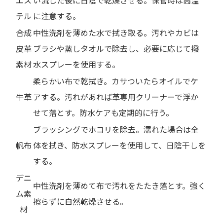
エス
い流した後に日陰で乾燥させる。保管時は高温
テル
に注意する。
合成
中性洗剤を薄めた水で拭き取る。汚れやカビは
皮革
ブラシや蒸しタオルで除去し、必要に応じて撥
素材
水スプレーを使用する。
柔らかい布で乾拭き。カサついたらオイルでケ
牛革
アする。汚れがあれば革専用クリーナーで浮か
せて落とす。防水ケアも定期的に行う。
ブラッシングでホコリを除去。濡れた場合は全
帆布
体を拭き、防水スプレーを使用して、日陰干しを
する。
デニ
中性洗剤を薄めて布で汚れをたたき落とす。強く
ム素
擦らずに自然乾燥させる。
材