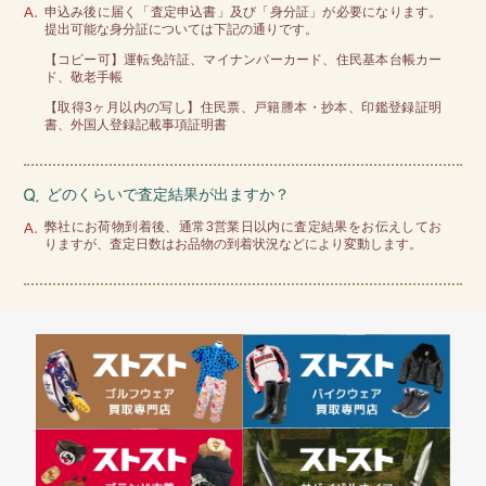
申込み後に届く「査定申込書」及び「身分証」が必要になります。
提出可能な身分証については下記の通りです。
【コピー可】運転免許証、マイナンバーカード、住民基本台帳カー
ド、敬老手帳
【取得3ヶ月以内の写し】住民票、戸籍謄本・抄本、印鑑登録証明
書、外国人登録記載事項証明書
どのくらいで査定結果が出ますか？
弊社にお荷物到着後、通常3営業日以内に査定結果をお伝えしてお
りますが、査定日数はお品物の到着状況などにより変動します。