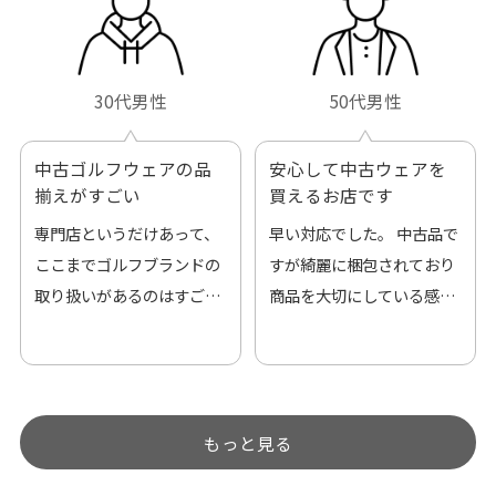
30代男性
50代男性
中古ゴルフウェアの品
安心して中古ウェアを
揃えがすごい
買えるお店です
専門店というだけあって、
早い対応でした。 中古品で
ここまでゴルフブランドの
すが綺麗に梱包されており
取り扱いがあるのはすご
商品を大切にしている感が
い。 毎日たくさんの商品が
伝わってきました 「フロン
アップされているので新作
ト部分に汚れあり」と記載
チェックするのが楽しみで
ありましたが、 どこ？とい
す。
うぐらい目立つことなく綺
もっと見る
麗な商品でお安く購入でき
て満足です! フリマア […]