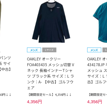
ー
グパンツ
OAKLEY オークリー
OAKLEY 
系 サイ
FOA403435 メッシュ切替 V
434178J
 【中古】
ネック 長袖インナーTシャ
メッシュ 
ツ ブラック系 サイズ：L ラ
サイズ：L 
ンク：A- 【中古】ゴルフウ
古】ゴルフ
ェア
60円↓↓
【期間限定セール】4,356円↓↓
【期間限定セー
4,356円
4,356円