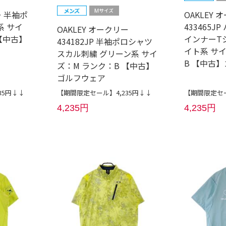
ー 半袖ポ
OAKLEY 
系 サイ
433465J
OAKLEY オークリー
【中古】
インナーT
434182JP 半袖ポロシャツ
イト系 サ
スカル刺繍 グリーン系 サイ
B 【中古
ズ：M ランク：B 【中古】
ゴルフウェア
35円↓↓
【期間限定セール】4,235円↓↓
【期間限定セー
4,235円
4,235円