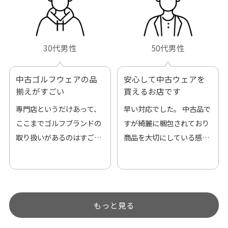
30代男性
50代男性
中古ゴルフウェアの品
安心して中古ウェアを
揃えがすごい
買えるお店です
専門店というだけあって、
早い対応でした。 中古品で
ここまでゴルフブランドの
すが綺麗に梱包されており
取り扱いがあるのはすご
商品を大切にしている感が
い。 毎日たくさんの商品が
伝わってきました 「フロン
アップされているので新作
ト部分に汚れあり」と記載
チェックするのが楽しみで
ありましたが、 どこ？とい
す。
うぐらい目立つことなく綺
もっと見る
麗な商品でお安く購入でき
て満足です! フリマア […]