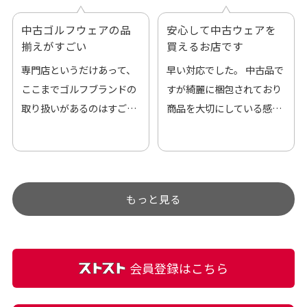
中古ゴルフウェアの品
安心して中古ウェアを
揃えがすごい
買えるお店です
専門店というだけあって、
早い対応でした。 中古品で
ここまでゴルフブランドの
すが綺麗に梱包されており
取り扱いがあるのはすご
商品を大切にしている感が
い。 毎日たくさんの商品が
伝わってきました 「フロン
アップされているので新作
ト部分に汚れあり」と記載
チェックするのが楽しみで
ありましたが、 どこ？とい
す。
うぐらい目立つことなく綺
もっと見る
麗な商品でお安く購入でき
て満足です! フリマア […]
会員登録はこちら