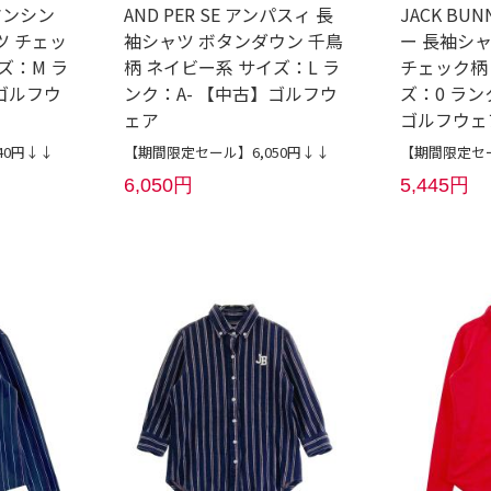
 マンシン
AND PER SE アンパスィ 長
JACK BU
ツ チェッ
袖シャツ ボタンダウン 千鳥
ー 長袖シ
ズ：M ラ
柄 ネイビー系 サイズ：L ラ
チェック柄
ゴルフウ
ンク：A- 【中古】ゴルフウ
ズ：0 ラン
ェア
ゴルフウェ
40円↓↓
【期間限定セール】6,050円↓↓
【期間限定セー
6,050円
5,445円