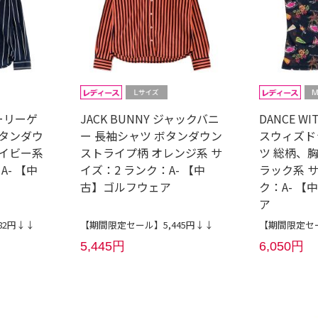
パーリーゲ
JACK BUNNY ジャックバニ
DANCE WI
ボタンダウ
ー 長袖シャツ ボタンダウン
スウィズド
ネイビー系
ストライプ柄 オレンジ系 サ
ツ 総柄、
A- 【中
イズ：2 ランク：A- 【中
ラック系 サ
古】ゴルフウェア
ク：A- 
ア
82円↓↓
【期間限定セール】5,445円↓↓
【期間限定セー
5,445円
6,050円