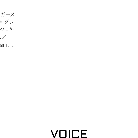
ン ガーメ
ツ グレー
ク：A-
ェア
00円↓↓
VOICE