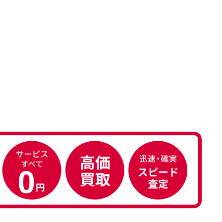
たが、 どこ？というぐらい目立つこ
となく綺麗な商品でお安く購入でき
て満足です! フリマア […]