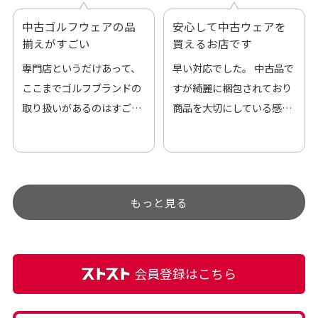
中古ゴルフウェアの品
安心して中古ウェアを
揃えがすごい
買えるお店です
専門店というだけあって、
早い対応でした。 中古品で
ここまでゴルフブランドの
すが綺麗に梱包されており
取り扱いがあるのはすご
商品を大切にしている感が
い。 毎日たくさんの商品が
伝わってきました 「フロン
アップされているので新作
ト部分に汚れあり」と記載
チェックするのが楽しみで
ありましたが、 どこ？とい
す。
うぐらい目立つことなく綺
もっと見る
麗な商品でお安く購入でき
て満足です! フリマア […]
会員登録はこちら