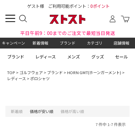
ゲスト様 ご利用可能ポイント：
0ポイント
平日午前9：00までのご注文で最短当日発送
キャンペーン
新着情報
ブランド
カテゴリ
店舗情報
ブランド
レディース
メンズ
グッズ
セール
TOP
>
ゴルフウェア
>
ブランド
>
HORN GMT(ホーンガーメント)
>
レディース
> ポロシャツ
新着順
価格が安い順
価格が高い順
7 件中 1-7 件表示