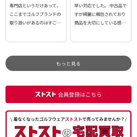
専門店というだけあって、
早い対応でした。 中古品で
ここまでゴルフブランドの
すが綺麗に梱包されており
取り扱いがあるのはすご
商品を大切にしている感が
い。 毎日たくさんの商品が
伝わってきました 「フロン
アップされているので新作
ト部分に汚れあり」と記載
チェックするのが楽しみで
ありましたが、 どこ？とい
す。
うぐらい目立つことなく綺
もっと見る
麗な商品でお安く購入でき
て満足です! フリマア […]
会員登録はこちら