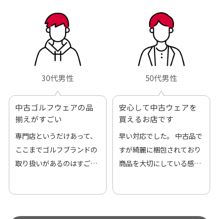
30代男性
50代男性
中古ゴルフウェアの品
安心して中古ウェアを
揃えがすごい
買えるお店です
専門店というだけあって、
早い対応でした。 中古品で
ここまでゴルフブランドの
すが綺麗に梱包されており
取り扱いがあるのはすご
商品を大切にしている感が
い。 毎日たくさんの商品が
伝わってきました 「フロン
アップされているので新作
ト部分に汚れあり」と記載
チェックするのが楽しみで
ありましたが、 どこ？とい
す。
うぐらい目立つことなく綺