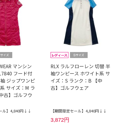
 WEAR マンシン
RLX ラルフローレン 切替 半
L7840 フード付
袖ワンピース ホワイト系 サ
半袖 ジップワンピ
イズ：S ランク：B 【中
系 サイズ：M ラ
古】ゴルフウェア
【中古】ゴルフウ
ル】4,840円↓↓
【期間限定セール】4,840円↓↓
3,872円