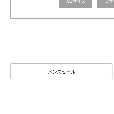
サイズ
サ
XS
S
メンズセール