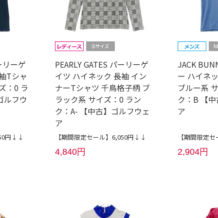
パーリーゲ
PEARLY GATES パーリーゲ
JACK BU
袖Tシャ
イツ ハイネック 長袖 イン
ー ハイネ
ズ：0 ラ
ナーTシャツ 千鳥格子柄 ブ
ブルー系 サ
ゴルフウ
ラック系 サイズ：0 ラン
ク：B 【
ク：A- 【中古】ゴルフウェ
ア
ア
50円↓↓
【期間限定セール】6,050円↓↓
【期間限定セー
4,840円
2,904円