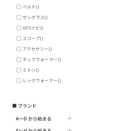
ベルト
()
サングラス
()
GPSナビ
()
スコープ
()
アクセサリー
()
ネックウォーマー
()
ミトン
()
レッグウォーマー
()
■ ブランド
A～D から始まる
E～H から始まる