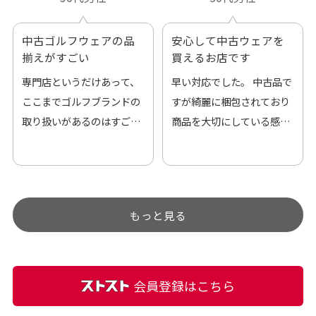
中古ゴルフウェアの品
安心して中古ウェアを
揃えがすごい
買えるお店です
専門店というだけあって、
早い対応でした。 中古品で
ここまでゴルフブランドの
すが綺麗に梱包されており
取り扱いがあるのはすご
商品を大切にしている感が
い。 毎日たくさんの商品が
伝わってきました 「フロン
アップされているので新作
ト部分に汚れあり」と記載
チェックするのが楽しみで
ありましたが、 どこ？とい
す。
うぐらい目立つことなく綺
もっと見る
麗な商品でお安く購入でき
て満足です! フリマア […]
会員登録はこちら