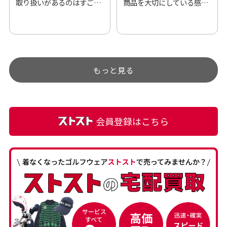
取り扱いがあるのはすご
商品を大切にしている感が
い。 毎日たくさんの商品が
伝わってきました 「フロン
アップされているので新作
ト部分に汚れあり」と記載
チェックするのが楽しみで
ありましたが、 どこ？とい
す。
うぐらい目立つことなく綺
もっと見る
麗な商品でお安く購入でき
て満足です! フリマア […]
会員登録はこちら