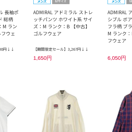
ラル 長袖ポ
ADMIRAL アドミラル ストレ
ADMIRA
ド 総柄
ッチパンツ ホワイト系 サイ
シブル ボ
：M ラン
ズ：M ランク：B 【中古】
フラ柄 ブ
ルフウェ
ゴルフウェア
M ランク：
フウェア
00円↓↓
【期間限定セール】3,267円↓↓
1,650円
6,050円