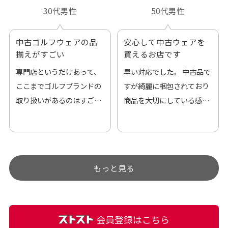
30代男性
50代男性
中古ゴルフウェアの品
安心して中古ウェアを
揃えがすごい
買えるお店です
専門店というだけあって、
早い対応でした。 中古品で
ここまでゴルフブランドの
すが綺麗に梱包されており
取り扱いがあるのはすご
商品を大切にしている感が
い。 毎日たくさんの商品が
伝わってきました 「フロン
アップされているので新作
ト部分に汚れあり」と記載
チェックするのが楽しみで
ありましたが、 どこ？とい
す。
うぐらい目立つことなく綺
もっと見る
麗な商品でお安く購入でき
て満足です! フリマア […]
会員登録はこちら