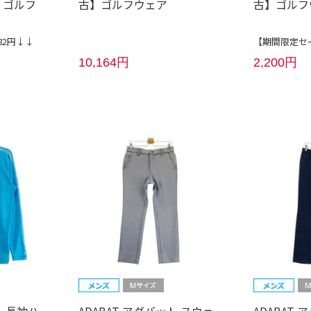
】ゴルフ
古】ゴルフウェア
古】ゴルフ
82円↓↓
【期間限定セー
10,164円
2,200円
ト 長袖ハ
ADABAT アダバット スウェ
ADABAT