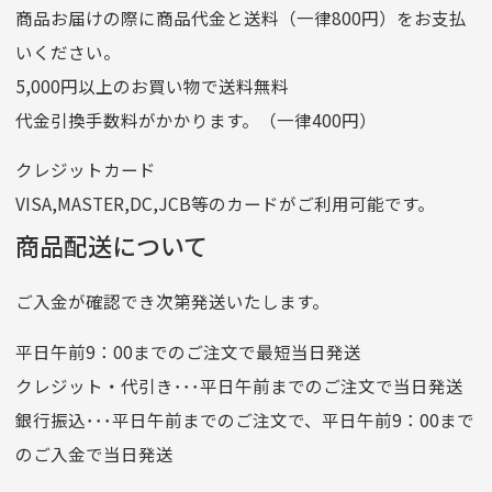
商品お届けの際に商品代金と送料（一律800円）をお支払
ゆうちょ銀行
いください。
ゆうちょ間
5,000円以上のお買い物で送料無料
記号
14710
代金引換手数料がかかります。（一律400円）
番号
7762261
クレジットカード
他銀行から
VISA,MASTER,DC,JCB等のカードがご利用可能です。
店名
四七八（読みヨンナナハチ）
商品配送について
店番
478
ご入金が確認でき次第発送いたします。
預金種目
普通預金
口座番号
0776226
平日午前9：00までのご注文で最短当日発送
口座名義
株式会社一条
クレジット・代引き･･･平日午前までのご注文で当日発送
銀行振込･･･平日午前までのご注文で、平日午前9：00まで
のご入金で当日発送
クレジットカード
平日朝9:00までのご注文で当日発送