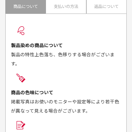
30代男性
30代男性
商品について
支払いの方法
返品について
配送日時の指定は可能ですか？
想像よりもキレイで
画像より商品は綺麗
良かった！
だったと思いました
お届け希望日時をご指定頂けます。
早く送っていただきあり
ポイントもすぐ使えて、
ご注文時にご指定下さい。
製品染めの商品について
がとうございます。丁寧
お安く購入することが出
製品の特性上色落ち、色移りする場合がございま
に梱包されていて、商品
来ました。またお願いし
す。
の状態も良好でした。気
ます、ありがとうござい
買った商品を直接取りに行きたいのですが
に入りました。また機会
ました。
があればよろしくお願い
商品の受け渡しは、ゆうパックでの配送のみとさせて
します！
頂いております。
商品の色味について
掲載写真はお使いのモニターや設定等により若干色
が異なって見える場合がございます。
商品購入からどれくらいで発送してもらえます
か？
30代男性
30代女性