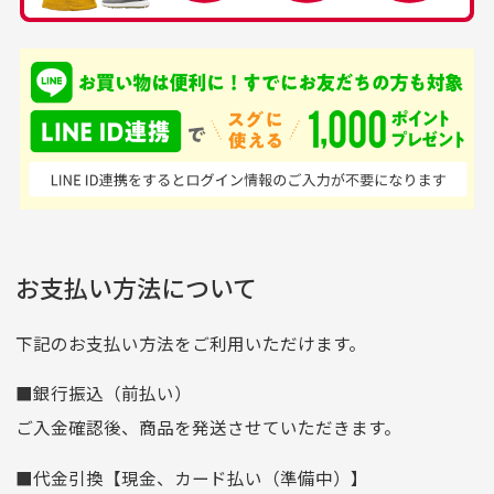
銀行振込（前払い）
専門店というだけあっ
早い対応でした。 中古
入金確認後商品発送となります。
て、ここまでゴルフブラ
品ですが綺麗に梱包され
※土曜、日曜、祝日は入金確認及び発送業務は致しておりま
ンドの取り扱いがあるの
ており商品を大切にして
せん。
はすごい。 毎日たくさ
いる感が伝わってきまし
申し込まれた商品と届いた商品が異なっている場合
尚、お振込み手数料はお客様ご負担となります。入金確認後
商品発送となります。
んの商品がアップされて
た 「フロント部分に汚
商品説明に記載されていない汚れやダメージがある商品
いるので新作チェックす
れあり」と記載ありまし
の場合
ご注文頂いてから7日以内をお振込み期限とさせ
るのが楽しみです。
たが、 どこ？というぐ
ていただきます。
※申し訳ございませんがイメージが異なる、色身が違うなど、
お客様都合による返品・交換はできませんのでご了承下さい。
らい目立つことなく綺麗
※お振込み期限が過ぎた場合は自動的にキャンセル扱いとな
お支払い方法について
りますのでご了承くださいませ。
な商品でお安く購入でき
て満足です! フリマア
三菱UFJ銀行
下記のお支払い方法をご利用いただけます。
[…]
支店名
和歌山支店
■銀行振込（前払い）
口座種別
普通
ご入金確認後、商品を発送させていただきます。
口座番号
0255557
■代金引換【現金、カード払い（準備中）】
口座名義
株式会社一条