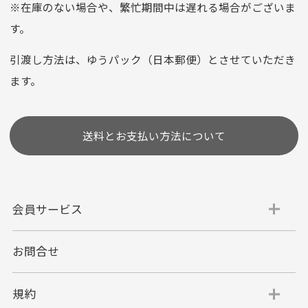
※在庫のない場合や、繁忙期間中は遅れる場合がございま
お支払い回数はお選び頂けます。
す。
※お使いのくクレジットカードによってはお支払い回数をお
選びいただけない場合がございます。
引渡し方法は、ゆうパック（日本郵便）とさせていただき
(1,2,3,5,6,10,12,15,18,20,24,リボ払い)
ます。
［ 支払い可能クレジットカード］
送料とお支払い方法について
会員サービス
お問合せ
代金引換
代引手数料一律400円
規約
平日朝9:00mまでのご注文で当日発送