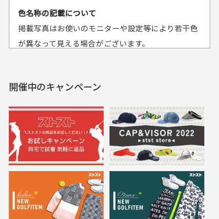
平日午前9時までのご注文で最短当日発送させて頂いて
色名称の記載について
セールかつポイント
状態も良く満足して
おります。
掲載写真はお使いのモニターや設定等により若干色
も使えて、お得に購
おります
それ以降のご注文につきましては翌営業日の発送とさ
入出来ました
が異なって見える場合がございます。
セールかつポイントも使
欲しかったスカートが購
せて頂いております。
えて、お得に購入出来ま
入できました。状態も良
した。状態も非常に良く
く満足しております。
開催中のキャンペーン
送料はいくらかかりますか？
満足です。
実寸サイズについて
一点一点手作業で計測しておりますので、若干の誤
何点ご購入頂いた場合も全国一律で800円とさせて頂
差が生じる場合がございます。
いております。(1配送先につき)
また5,000円(税込)以上お買い物をして頂けた場合は送
料無料となります。
※必ず１つのショッピングカートに複数商品を入れて
においについて
ご注文下さいませ。
ユーズド商品の特性故、メンテンスを行っておりま
30代女性
30代女性
すが、におい（煙草、香水、お香、古着特有の香
り、柔軟剤等)が付着している場合がございます。