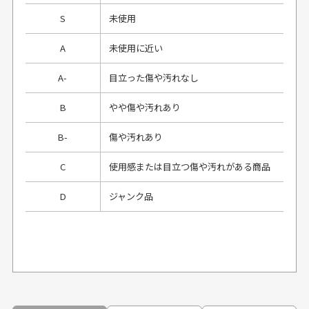
S
未使用
A
未使用に近い
A-
目立った傷や汚れなし
B
やや傷や汚れあり
B-
傷や汚れあり
C
使用感または目立つ傷や汚れがある商品
D
ジャンク品
プレゼント用にラッピングはしてもらえます
か？
申し訳ございませんが商品のラッピングは承っており
ません。