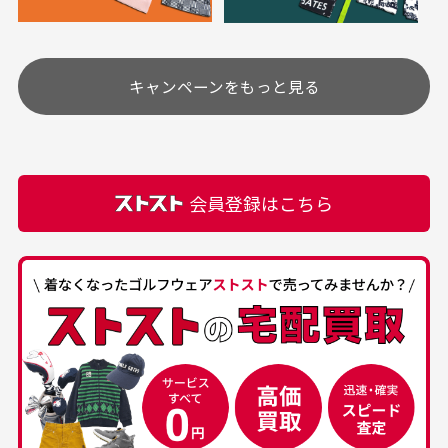
定休日はありますか？
高価なブルゾンがお
いつも素敵な商品を
安く購入できました
ありがとうございま
す
土.日.祝日は定休日となっております。
高価なブルゾンがお安く
美品です。いつも素敵な
キャンペーンをもっと見る
その他の休日につきましてはサイト上にて告知させて
付属品について
購入できました。状態も
商品をありがとうござい
頂きます。
付属品の記載につきましては、弊社に入荷した時点
最高でした。
ます。
での付属品を記載させて頂いております。直営店や
正規代理店にて購入された際と異なる場合や欠品が
カートの有効時間はありますか？
会員登録はこちら
ある場合もございます。
商品をカートに入れられてから120分操作がない場合
は自動的にカート内の商品が削除されますのでご注意
下さい。
経年劣化について
お気に入り機能をご利用下さい。
当店では商品の管理には細心の注意を払っておりま
30代男性
50代男性
すが、経年により素材の劣化やパーツの強度低下が
生じている場合がございます。
中古ゴルフウェアの
安心して中古ウェア
品揃えがすごい
を買えるお店です