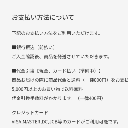
口座番号
0776226
※必ず１つのショッピングカートに
経年
口座名義
株式会社一
お支払い方法について
当店
生じ
定休日はありますか？
下記のお支払い方法をご利用いただけます。
クレジットカード
■銀行振込（前払い）
土.日.祝日は定休日となっております
平日朝9:00までのご注文で当日発送
ご入金確認後、商品を発送させていただきます。
その他の休日につきましてはサイト
お支払い回数はお選び頂けます。
■代金引換【現金、カード払い（準備中）】
お使いのくクレジットカードによっては
商品お届けの際に商品代金と送料（一律800円）をお支
カートの有効時間はありますか
(1,2,3,5,6,10,12,15,18,20,24,リボ払い)
5,000円以上のお買い物で送料無料
［ 支払い可能クレジットカード］
代金引換手数料がかかります。（一律400円）
商品をカートに入れられてから12
クレジットカード
お気に入り機能をご利用下さい。
VISA,MASTER,DC,JCB等のカードがご利用可能です。