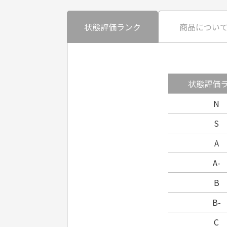
状態評価ランク
商品につい
状態評価
N
S
A
A-
B
B-
C