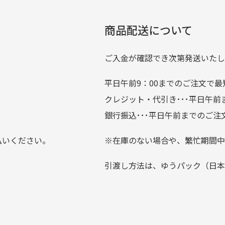
たくさんの商品がアップさ
複数商品を入れてご注文下さいませ。
劣化について
条
ているので新作チェックす
商品配送について
では商品の管理には細心の注意を払っておりますが、経年によ
のが楽しみです。
ている場合がございます。
ご入金が確認でき次第発送いたし
平日午前9：00までのご注文で最
。
クレジット・代引き･･･平日午
上にて告知させて頂きます。
銀行振込･･･平日午前までのご注
お支払い回数をお選びいただけない場合がございます。
払いください。
※在庫のない場合や、繁忙期間中
？
引渡し方法は、ゆうパック（日本
0分操作がない場合は自動的にカート内の商品が削除されますの