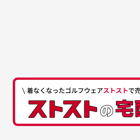
買った商品を直接取りに行きた
れていて、商品の状態も良好
た
口座種別
普通
により若干色
でした。気に入りました。ま
が
口座番号
0255557
ございます。
た機会があればよろしくお願
商品の受け渡しは、ゆうパックでの
口座名義
株式会社一
いします！
ゆ
商品購入からどれくらいで発送
ゆうちょ間
においについ
ユーズド商品
記号
14710
30代女性
平日午前9時までのご注文で最短当
行っておりま
それ以降のご注文につきましては翌
番号
7762261
水、お香、古
高価なブルゾンがお安く購
い
他銀行から
が付着してい
入できました
と
送料はいくらかかりますか？
店名
四七八（読
高価なブルゾンがお安く購入
美
店番
478
できました。状態も最高でし
を
何点ご購入頂いた場合も全国一律で8
預金種目
普通預金
た。
また5,000円(税込)以上お買い物