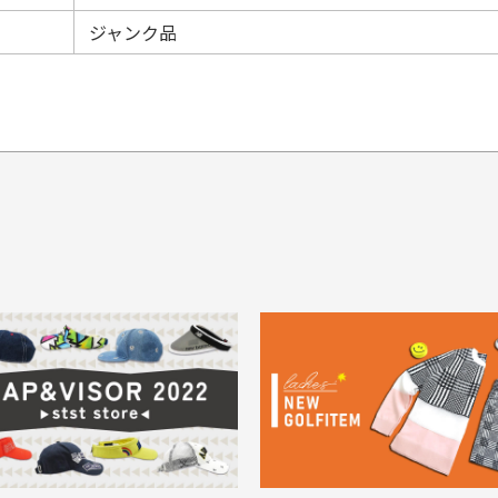
ジャンク品
てもらえますか？
品について
商
ングは承っておりません。
色落ち、色移りする場合
掲
っている場合
務は致しておりません。
メージがある商品の場合
。
に
30代男性
30代男性
ります。入金確認後商品発送となります。
ご
身が違うなど、お客様都合による返品・交換はできませんのでご了承下
期限とさせていただきます。
像より商品は綺麗だった
セールかつポイントも使
ャンセル扱いとなりますのでご了承くださいませ。
思いました
て、お得に購入出来まし
菱UFJ銀行
イントもすぐ使えて、お安
セールかつポイントも使え
について
実
購入することが出来まし
て、お得に購入出来ました
使いのモニターや設定等
一