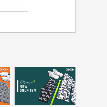
品の色味について
載写真はお使いのモニターや設定等
より若干色が異なって見える場合が
30代女性
ざいます。
さい。
え
状態も良く満足しておりま
た
す
欲しかったスカートが購入で
寸サイズについて
。
きました。状態も良く満足し
点一点手作業で計測しておりますの