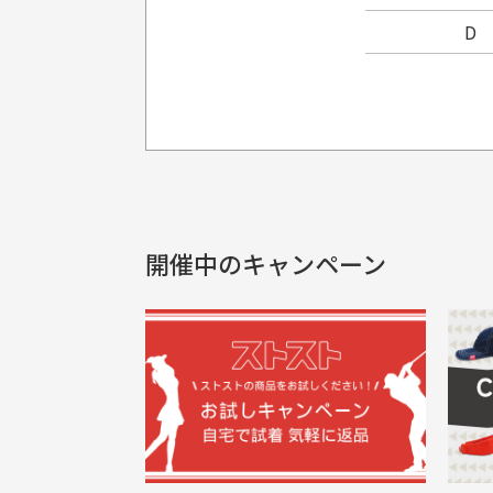
D
プレゼント用にラッピングはし
銀行振込（前払い）
製品染めの商
入金確認後商品発送となります。
申し訳ございませんが商品のラッピ
製品の特性上
申し込まれた商品と届いた商品が異な
土曜、日曜、祝日は入金確認及び発送業
商品説明に記載されていない汚れやダ
がございます
開催中のキャンペーン
30代男性
尚、お振込み手数料はお客様ご負担とな
配送日時の指定は可能ですか？
申し訳ございませんがイメージが異なる、色
ご注文頂いてから7日以内をお振込み
想像よりもキレイで良かっ
画
お振込み期限が過ぎた場合は自動的にキ
お届け希望日時をご指定頂けます。
た！
と
ご注文時にご指定下さい。
三
早く送っていただきありがと
ポ
色名称の記載
うございます。丁寧に梱包さ
支店名
和歌山支店
く
掲載写真はお