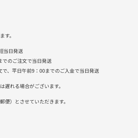
れ
てきました 「フロント部分に
る
汚れあり」と記載ありました
り素材の劣化やパーツの強度低下が
が、 どこ？というぐらい目立
つことなく綺麗な商品でお安
ます。
く購入できて満足です! フリマ
短当日発送
ア […]
前までのご注文で当日発送
文で、平日午前9：00までのご入金で当日発送
は遅れる場合がございます。
郵便）とさせていただきます。
でご注意下さい。