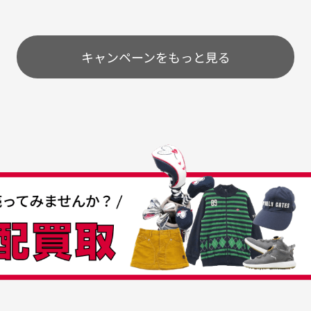
いのですが
。またお願いします、あり
状態も非常に良く満足です
が異なって見える場合が
で
とうございました。
ま
配送のみとさせて頂いております。
キャンペーンをもっと見る
条
うちょ銀行
してもらえますか？
て
付
の特性故、メンテンスを
付
30代女性
30代男性
日発送させて頂いております。
すが、におい（煙草、香
入
営業日の発送とさせて頂いております。
着特有の香り、柔軟剤等)
頂
つも素敵な商品をありが
中古ゴルフウェアの品揃
る場合がございます。
に
うございます
がすごい
み ヨンナナハチ）
が
品です。いつも素敵な商品
専門店というだけあって、
ありがとうございます。
こまでゴルフブランドの取
00円とさせて頂いております。(1配送先につき)
扱いがあるのはすごい。 毎
をして頂けた場合は送料無料となります。