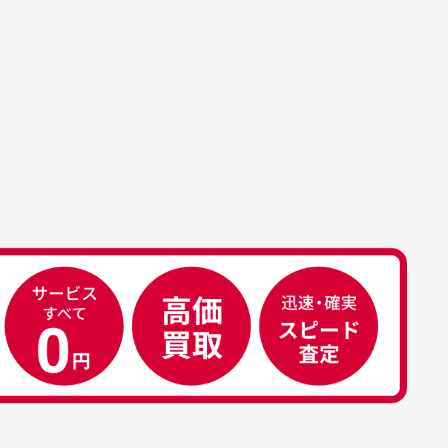
。
ております。
、若干の誤差が生じる場合がござい
す。
属品について
属品の記載につきましては、弊社に
50代男性
荷した時点での付属品を記載させて
いております。直営店や正規代理店
え
安心して中古ウェアを買え
て購入された際と異なる場合や欠品
るお店です
ある場合もございます。
こ
早い対応でした。 中古品です
り
が綺麗に梱包されており商品
日
を大切にしている感が伝わっ