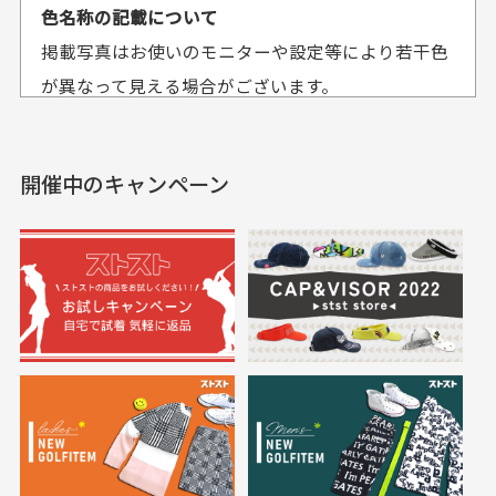
平日午前9時までのご注文で最短当日発送させて頂いて
色名称の記載について
セールかつポイント
状態も良く満足して
おります。
掲載写真はお使いのモニターや設定等により若干色
も使えて、お得に購
おります
それ以降のご注文につきましては翌営業日の発送とさ
入出来ました
が異なって見える場合がございます。
セールかつポイントも使
欲しかったスカートが購
せて頂いております。
えて、お得に購入出来ま
入できました。状態も良
した。状態も非常に良く
く満足しております。
開催中のキャンペーン
送料はいくらかかりますか？
満足です。
実寸サイズについて
一点一点手作業で計測しておりますので、若干の誤
何点ご購入頂いた場合も全国一律で800円とさせて頂
差が生じる場合がございます。
いております。(1配送先につき)
また5,000円(税込)以上お買い物をして頂けた場合は送
料無料となります。
※必ず１つのショッピングカートに複数商品を入れて
においについて
ご注文下さいませ。
ユーズド商品の特性故、メンテンスを行っておりま
30代女性
30代女性
すが、におい（煙草、香水、お香、古着特有の香
り、柔軟剤等)が付着している場合がございます。
定休日はありますか？
高価なブルゾンがお
いつも素敵な商品を