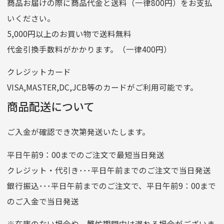
商品お届けの際に商品代金と送料（一律800円）をお支払
ゆうちょ銀行
いください。
ゆうちょ間
5,000円以上のお買い物で送料無料
記号
14710
代金引換手数料がかかります。（一律400円）
番号
7762261
クレジットカード
他銀行から
VISA,MASTER,DC,JCB等のカードがご利用可能です。
店名
四七八（読みヨンナナハチ）
商品配送について
店番
478
ご入金が確認でき次第発送いたします。
預金種目
普通預金
口座番号
0776226
平日午前9：00までのご注文で最短当日発送
口座名義
株式会社一条
クレジット・代引き･･･平日午前までのご注文で当日発送
銀行振込･･･平日午前までのご注文で、平日午前9：00まで
のご入金で当日発送
クレジットカード
平日朝9:00までのご注文で当日発送
※在庫のない場合や、繁忙期間中は遅れる場合がございま