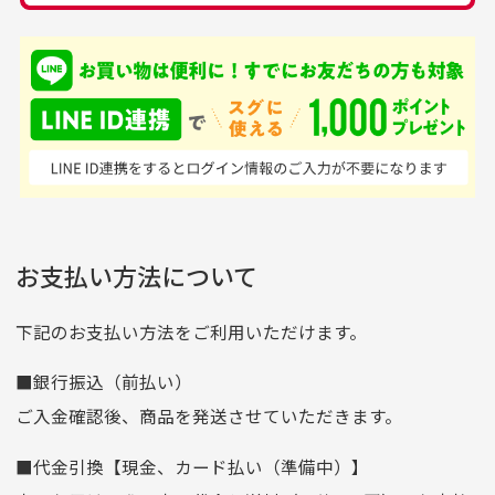
銀行振込（前払い）
専門店というだけあっ
早い対応でした。 中古
入金確認後商品発送となります。
て、ここまでゴルフブラ
品ですが綺麗に梱包され
※土曜、日曜、祝日は入金確認及び発送業務は致しておりま
ンドの取り扱いがあるの
ており商品を大切にして
せん。
はすごい。 毎日たくさ
いる感が伝わってきまし
申し込まれた商品と届いた商品が異なっている場合
尚、お振込み手数料はお客様ご負担となります。入金確認後
商品発送となります。
んの商品がアップされて
た 「フロント部分に汚
商品説明に記載されていない汚れやダメージがある商品
いるので新作チェックす
れあり」と記載ありまし
の場合
ご注文頂いてから7日以内をお振込み期限とさせ
るのが楽しみです。
たが、 どこ？というぐ
ていただきます。
※申し訳ございませんがイメージが異なる、色身が違うなど、
お客様都合による返品・交換はできませんのでご了承下さい。
らい目立つことなく綺麗
※お振込み期限が過ぎた場合は自動的にキャンセル扱いとな
お支払い方法について
りますのでご了承くださいませ。
な商品でお安く購入でき
て満足です! フリマア
三菱UFJ銀行
下記のお支払い方法をご利用いただけます。
[…]
支店名
和歌山支店
■銀行振込（前払い）
口座種別
普通
ご入金確認後、商品を発送させていただきます。
口座番号
0255557
■代金引換【現金、カード払い（準備中）】
口座名義
株式会社一条