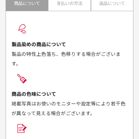
30代男性
30代男性
商品について
支払いの方法
返品について
配送日時の指定は可能ですか？
想像よりもキレイで
画像より商品は綺麗
良かった！
だったと思いました
お届け希望日時をご指定頂けます。
早く送っていただきあり
ポイントもすぐ使えて、
ご注文時にご指定下さい。
製品染めの商品について
がとうございます。丁寧
お安く購入することが出
製品の特性上色落ち、色移りする場合がございま
に梱包されていて、商品
来ました。またお願いし
す。
の状態も良好でした。気
ます、ありがとうござい
買った商品を直接取りに行きたいのですが
に入りました。また機会
ました。
があればよろしくお願い
商品の受け渡しは、ゆうパックでの配送のみとさせて
します！
頂いております。
商品の色味について
掲載写真はお使いのモニターや設定等により若干色
が異なって見える場合がございます。
商品購入からどれくらいで発送してもらえます
か？
30代男性
30代女性