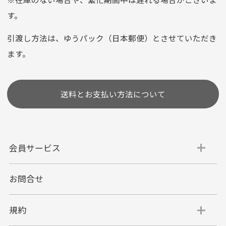
お支払い回数はお選び頂けます。
す。
※お使いのくクレジットカードによってはお支払い回数をお
選びいただけない場合がございます。
引渡し方法は、ゆうパック（日本郵便）とさせていただき
(1,2,3,5,6,10,12,15,18,20,24,リボ払い)
ます。
［ 支払い可能クレジットカード］
送料とお支払い方法について
会員サービス
お問合せ
代金引換
代引手数料一律400円
規約
平日朝9:00mまでのご注文で当日発送