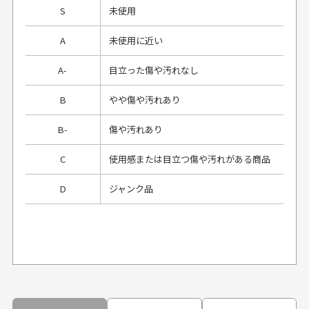
S
未使用
A
未使用に近い
A-
目立った傷や汚れなし
B
やや傷や汚れあり
B-
傷や汚れあり
C
使用感または目立つ傷や汚れがある商品
D
ジャンク品
プレゼント用にラッピングはしてもらえます
か？
申し訳ございませんが商品のラッピングは承っており
ません。