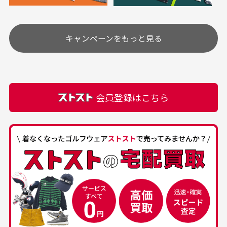
安く購入できました
ありがとうございま
す
土.日.祝日は定休日となっております。
高価なブルゾンがお安く
美品です。いつも素敵な
キャンペーンをもっと見る
その他の休日につきましてはサイト上にて告知させて
付属品について
購入できました。状態も
商品をありがとうござい
頂きます。
付属品の記載につきましては、弊社に入荷した時点
最高でした。
ます。
での付属品を記載させて頂いております。直営店や
正規代理店にて購入された際と異なる場合や欠品が
カートの有効時間はありますか？
会員登録はこちら
ある場合もございます。
商品をカートに入れられてから120分操作がない場合
は自動的にカート内の商品が削除されますのでご注意
下さい。
経年劣化について
お気に入り機能をご利用下さい。
当店では商品の管理には細心の注意を払っておりま
30代男性
50代男性
すが、経年により素材の劣化やパーツの強度低下が
生じている場合がございます。
中古ゴルフウェアの
安心して中古ウェア
品揃えがすごい
を買えるお店です