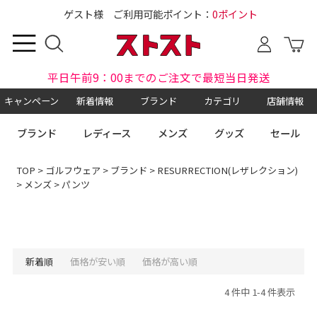
ゲスト様 ご利用可能ポイント：
0ポイント
平日午前9：00までのご注文で最短当日発送
キャンペーン
新着情報
ブランド
カテゴリ
店舗情報
ブランド
レディース
メンズ
グッズ
セール
TOP
>
ゴルフウェア
>
ブランド
>
RESURRECTION(レザレクション)
>
メンズ
> パンツ
新着順
価格が安い順
価格が高い順
4 件中 1-4 件表示