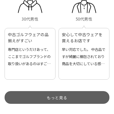
30代男性
50代男性
中古ゴルフウェアの品
安心して中古ウェアを
揃えがすごい
買えるお店です
専門店というだけあって、
早い対応でした。 中古品で
ここまでゴルフブランドの
すが綺麗に梱包されており
取り扱いがあるのはすご
商品を大切にしている感が
い。 毎日たくさんの商品が
伝わってきました 「フロン
アップされているので新作
ト部分に汚れあり」と記載
チェックするのが楽しみで
ありましたが、 どこ？とい
す。
うぐらい目立つことなく綺
もっと見る
麗な商品でお安く購入でき
て満足です! フリマア […]