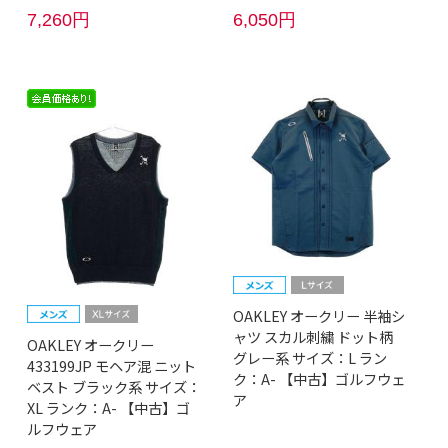
7,260円
6,050円
OAKLEY オークリー 半袖シ
ャツ スカル刺繍 ドット柄
OAKLEY オークリー
グレー系 サイズ：L ラン
433199JP モヘア混 ニット
ク：A- 【中古】ゴルフウェ
ベスト ブラック系 サイズ：
ア
XL ランク：A- 【中古】ゴ
ルフウェア