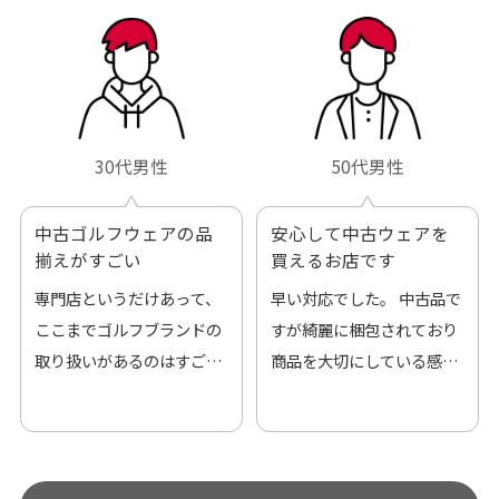
30代男性
50代男性
中古ゴルフウェアの品
安心して中古ウェアを
揃えがすごい
買えるお店です
専門店というだけあって、
早い対応でした。 中古品で
ここまでゴルフブランドの
すが綺麗に梱包されており
取り扱いがあるのはすご
商品を大切にしている感が
い。 毎日たくさんの商品が
伝わってきました 「フロン
アップされているので新作
ト部分に汚れあり」と記載
チェックするのが楽しみで
ありましたが、 どこ？とい
す。
うぐらい目立つことなく綺