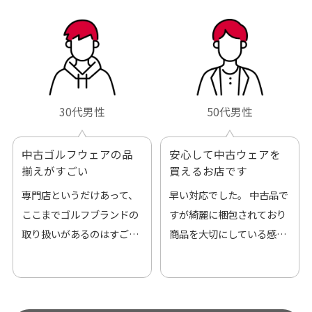
30代男性
50代男性
中古ゴルフウェアの品
安心して中古ウェアを
揃えがすごい
買えるお店です
専門店というだけあって、
早い対応でした。 中古品で
ここまでゴルフブランドの
すが綺麗に梱包されており
取り扱いがあるのはすご
商品を大切にしている感が
い。 毎日たくさんの商品が
伝わってきました 「フロン
アップされているので新作
ト部分に汚れあり」と記載
チェックするのが楽しみで
ありましたが、 どこ？とい
す。
うぐらい目立つことなく綺