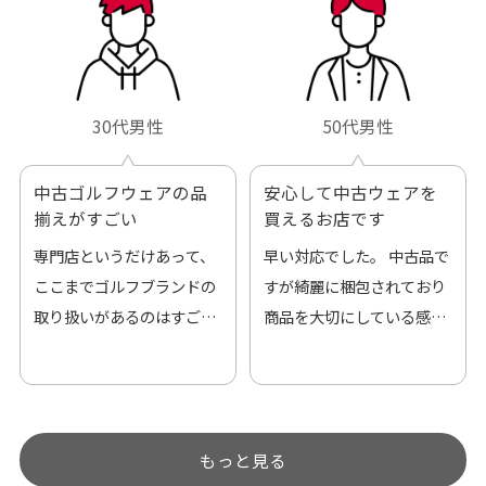
30代男性
50代男性
中古ゴルフウェアの品
安心して中古ウェアを
揃えがすごい
買えるお店です
専門店というだけあって、
早い対応でした。 中古品で
ここまでゴルフブランドの
すが綺麗に梱包されており
取り扱いがあるのはすご
商品を大切にしている感が
い。 毎日たくさんの商品が
伝わってきました 「フロン
アップされているので新作
ト部分に汚れあり」と記載
チェックするのが楽しみで
ありましたが、 どこ？とい
す。
うぐらい目立つことなく綺
もっと見る
麗な商品でお安く購入でき