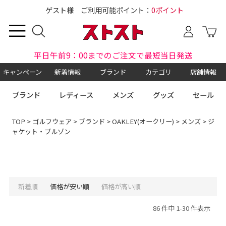
ゲスト様 ご利用可能ポイント：
0ポイント
平日午前9：00までのご注文で最短当日発送
キャンペーン
新着情報
ブランド
カテゴリ
店舗情報
ブランド
レディース
メンズ
グッズ
セール
TOP
>
ゴルフウェア
>
ブランド
>
OAKLEY(オークリー)
>
メンズ
> ジ
ャケット・ブルゾン
新着順
価格が安い順
価格が高い順
86 件中 1-30 件表示