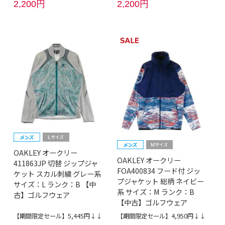
2,200円
2,200円
OAKLEY オークリー
OAKLEY オークリー
411863JP 切替 ジップジャ
FOA400834 フード付 ジッ
ケット スカル刺繍 グレー系
プジャケット 総柄 ネイビー
サイズ：L ランク：B 【中
系 サイズ：M ランク：B
古】ゴルフウェア
【中古】ゴルフウェア
【期間限定セール】5,445円↓↓
【期間限定セール】4,950円↓↓