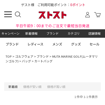
ゲスト様 ご利用可能ポイント：
0ポイント
平日午前9：00までのご注文で最短当日発送
キャンペーン
新着情報
ブランド
カテゴリ
店舗情報
ブランド
レディース
メンズ
グッズ
セール
TOP
>
ゴルフウェア
>
ブランド
>
MUTA MARINE GOLF(ムータマリ
ンゴルフ)
>
バッグ
> カートバッグ
新着順
価格が安い順
価格が高い順
1 件中 1-1 件表示