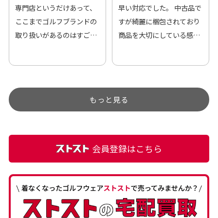
専門店というだけあって、
早い対応でした。 中古品で
ここまでゴルフブランドの
すが綺麗に梱包されており
取り扱いがあるのはすご
商品を大切にしている感が
い。 毎日たくさんの商品が
伝わってきました 「フロン
アップされているので新作
ト部分に汚れあり」と記載
チェックするのが楽しみで
ありましたが、 どこ？とい
す。
うぐらい目立つことなく綺
もっと見る
麗な商品でお安く購入でき
て満足です! フリマア […]
会員登録はこちら