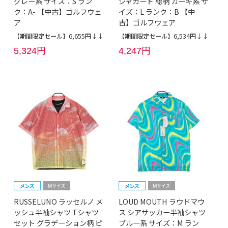
グレー系 サイズ：S ラン
ジャガード 総柄 カーキ系 サ
ク：A- 【中古】ゴルフウェ
イズ：L ランク：B 【中
ア
古】ゴルフウェア
【期間限定セール】6,655円↓↓
【期間限定セール】6,534円↓↓
5,324円
4,247円
RUSSELUNO ラッセルノ メ
LOUD MOUTH ラウドマウ
ッシュ半袖シャツ Tシャツ
ス シアサッカー半袖シャツ
セット グラデーション柄 ピ
ブルー系 サイズ：M ラン