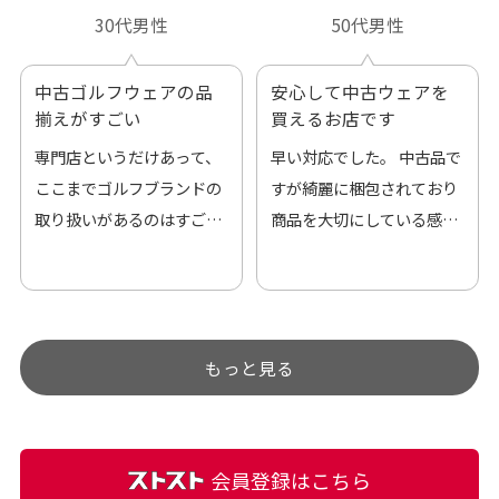
30代男性
50代男性
中古ゴルフウェアの品
安心して中古ウェアを
揃えがすごい
買えるお店です
専門店というだけあって、
早い対応でした。 中古品で
ここまでゴルフブランドの
すが綺麗に梱包されており
取り扱いがあるのはすご
商品を大切にしている感が
い。 毎日たくさんの商品が
伝わってきました 「フロン
アップされているので新作
ト部分に汚れあり」と記載
チェックするのが楽しみで
ありましたが、 どこ？とい
す。
うぐらい目立つことなく綺
もっと見る
麗な商品でお安く購入でき
て満足です! フリマア […]
会員登録はこちら