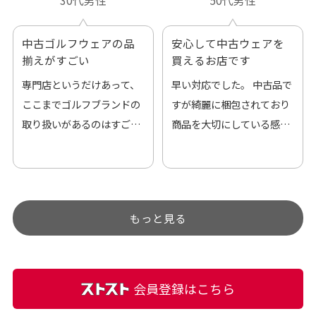
中古ゴルフウェアの品
安心して中古ウェアを
揃えがすごい
買えるお店です
専門店というだけあって、
早い対応でした。 中古品で
ここまでゴルフブランドの
すが綺麗に梱包されており
取り扱いがあるのはすご
商品を大切にしている感が
い。 毎日たくさんの商品が
伝わってきました 「フロン
アップされているので新作
ト部分に汚れあり」と記載
チェックするのが楽しみで
ありましたが、 どこ？とい
す。
うぐらい目立つことなく綺
もっと見る
麗な商品でお安く購入でき
て満足です! フリマア […]
会員登録はこちら