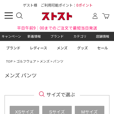
ゲスト様 ご利用可能ポイント：
0ポイント
平日午前9：00までのご注文で最短当日発送
キャンペーン
新着情報
ブランド
カテゴリ
店舗情報
ブランド
レディース
メンズ
グッズ
セール
TOP
>
ゴルフウェア
>
メンズ
> パンツ
メンズ パンツ
サイズで選ぶ
サイズ
サイズ
サイズ
XS
S
M