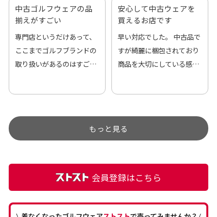
中古ゴルフウェアの品
安心して中古ウェアを
揃えがすごい
買えるお店です
専門店というだけあって、
早い対応でした。 中古品で
ここまでゴルフブランドの
すが綺麗に梱包されており
取り扱いがあるのはすご
商品を大切にしている感が
い。 毎日たくさんの商品が
伝わってきました 「フロン
アップされているので新作
ト部分に汚れあり」と記載
チェックするのが楽しみで
ありましたが、 どこ？とい
す。
うぐらい目立つことなく綺
もっと見る
麗な商品でお安く購入でき
て満足です! フリマア […]
会員登録はこちら