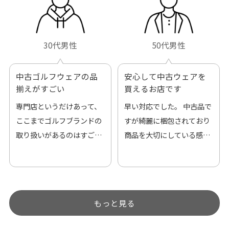
30代男性
50代男性
中古ゴルフウェアの品
安心して中古ウェアを
揃えがすごい
買えるお店です
専門店というだけあって、
早い対応でした。 中古品で
ここまでゴルフブランドの
すが綺麗に梱包されており
取り扱いがあるのはすご
商品を大切にしている感が
い。 毎日たくさんの商品が
伝わってきました 「フロン
アップされているので新作
ト部分に汚れあり」と記載
チェックするのが楽しみで
ありましたが、 どこ？とい
す。
うぐらい目立つことなく綺
もっと見る
麗な商品でお安く購入でき
て満足です! フリマア […]