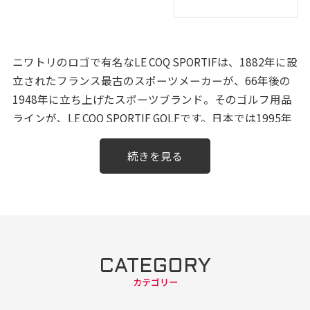
ニワトリのロゴで有名なLE COQ SPORTIFは、1882年に設
立されたフランス最古のスポーツメーカーが、66年後の
1948年に立ち上げたスポーツブランド。そのゴルフ用品
ラインが、LE COQ SPORTIF GOLFです。日本では1995年
より株式会社デサントが展開しています。
LE COQはフランス語で雄鶏を意味する言葉。フランスの
国鳥ニワトリにあやかりブランド名が付けられました。
メンズ、レディースとも、気品と高い性能を兼ね備えた
ウェア類、フランス国旗のトリコロールカラーを取り入
れたキャディーバッグ、シューズ、キャップなどのグッ
ズ類にいたるまで幅広いラインナップがあります。
CATEGORY
スポーティーかつ上品なウェアとグッズで大人のゴルフ
カテゴリー
を目指す方におすすめのブランドです。