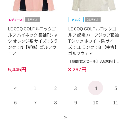
LE COQ GOLF ルコックゴ
LE COQ GOLF ルコックゴ
ルフ ハイネック 長袖Tシャ
ルフ 起毛 ハーフジップ長袖
ツ オレンジ系 サイズ：S ラ
Tシャツ ホワイト系 サイ
ンク：N【新品】ゴルフウ
ズ：LL ランク：B 【中古】
ェア
ゴルフウェア
【期間限定セール】3,630円↓↓
5,445円
3,267円
1
2
3
4
5
6
7
8
9
10
11