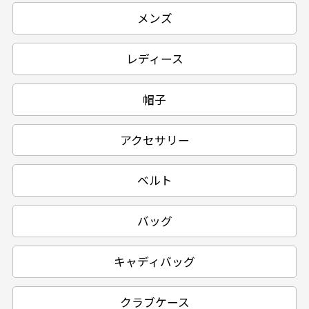
※「LE COQ SPORTIF」は、株式会社デサントの商標また
メンズ
は登録商標です。
レディース
帽子
アクセサリー
ベルト
バッグ
キャディバッグ
クラブケース