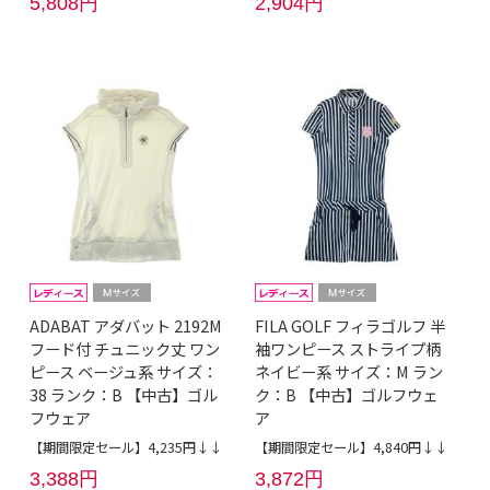
5,808円
2,904円
ADABAT アダバット 2192M
FILA GOLF フィラゴルフ 半
フード付 チュニック丈 ワン
袖ワンピース ストライプ柄
ピース ベージュ系 サイズ：
ネイビー系 サイズ：M ラン
38 ランク：B 【中古】ゴル
ク：B 【中古】ゴルフウェ
フウェア
ア
【期間限定セール】4,235円↓↓
【期間限定セール】4,840円↓↓
3,388円
3,872円