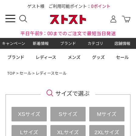
ゲスト様 ご利用可能ポイント：
0ポイント
平日午前9：00までのご注文で最短当日発送
キャンペーン
新着情報
ブランド
カテゴリ
店舗情報
ブランド
レディース
メンズ
グッズ
セール
TOP
>
セール
> レディースセール
サイズで選ぶ
サイズ
サイズ
サイズ
XS
S
M
サイズ
サイズ
サイズ
L
XL
2XL