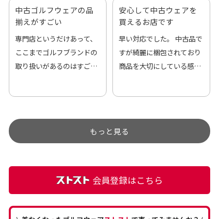
中古ゴルフウェアの品
安心して中古ウェアを
揃えがすごい
買えるお店です
専門店というだけあって、
早い対応でした。 中古品で
ここまでゴルフブランドの
すが綺麗に梱包されており
取り扱いがあるのはすご
商品を大切にしている感が
い。 毎日たくさんの商品が
伝わってきました 「フロン
アップされているので新作
ト部分に汚れあり」と記載
チェックするのが楽しみで
ありましたが、 どこ？とい
す。
うぐらい目立つことなく綺
もっと見る
麗な商品でお安く購入でき
て満足です! フリマア […]
会員登録はこちら