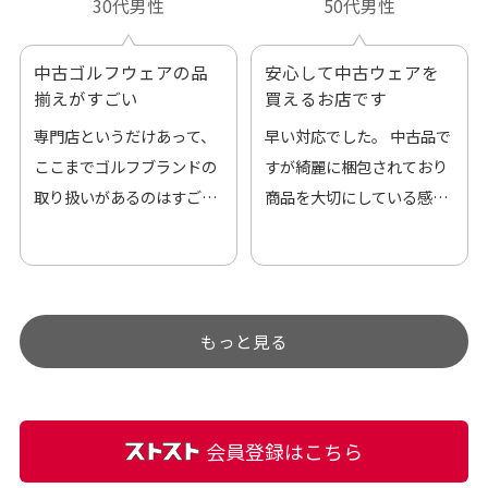
30代男性
50代男性
中古ゴルフウェアの品
安心して中古ウェアを
揃えがすごい
買えるお店です
専門店というだけあって、
早い対応でした。 中古品で
ここまでゴルフブランドの
すが綺麗に梱包されており
取り扱いがあるのはすご
商品を大切にしている感が
い。 毎日たくさんの商品が
伝わってきました 「フロン
アップされているので新作
ト部分に汚れあり」と記載
チェックするのが楽しみで
ありましたが、 どこ？とい
す。
うぐらい目立つことなく綺
もっと見る
麗な商品でお安く購入でき
て満足です! フリマア […]
会員登録はこちら