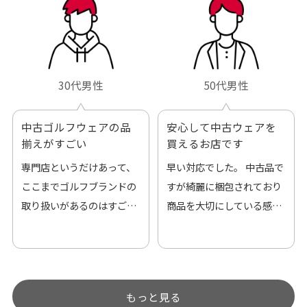
30代男性
50代男性
中古ゴルフウェアの品
安心して中古ウェアを
揃えがすごい
買えるお店です
専門店というだけあって、
早い対応でした。 中古品で
ここまでゴルフブランドの
すが綺麗に梱包されており
取り扱いがあるのはすご
商品を大切にしている感が
い。 毎日たくさんの商品が
伝わってきました 「フロン
アップされているので新作
ト部分に汚れあり」と記載
チェックするのが楽しみで
ありましたが、 どこ？とい
す。
うぐらい目立つことなく綺
もっと見る
麗な商品でお安く購入でき