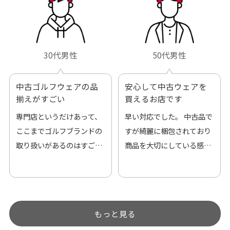
30代男性
50代男性
中古ゴルフウェアの品
安心して中古ウェアを
揃えがすごい
買えるお店です
専門店というだけあって、
早い対応でした。 中古品で
ここまでゴルフブランドの
すが綺麗に梱包されており
取り扱いがあるのはすご
商品を大切にしている感が
い。 毎日たくさんの商品が
伝わってきました 「フロン
アップされているので新作
ト部分に汚れあり」と記載
チェックするのが楽しみで
ありましたが、 どこ？とい
す。
うぐらい目立つことなく綺
もっと見る
麗な商品でお安く購入でき