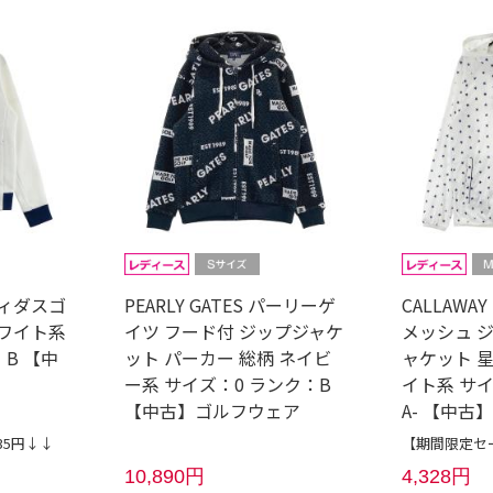
アディダスゴ
PEARLY GATES パーリーゲ
CALLAWA
ホワイト系
イツ フード付 ジップジャケ
メッシュ 
B 【中
ット パーカー 総柄 ネイビ
ャケット 星
ー系 サイズ：0 ランク：B
イト系 サ
【中古】ゴルフウェア
A- 【中古
35円↓↓
【期間限定セー
10,890円
4,328円