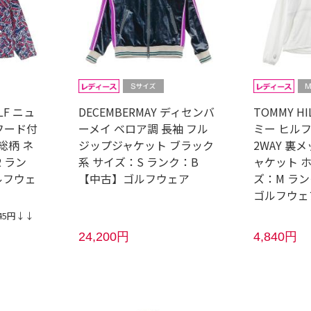
LF ニュ
DECEMBERMAY ディセンバ
TOMMY HI
 フード付
ーメイ ベロア調 長袖 フル
ミー ヒル
総柄 ネ
ジップジャケット ブラック
2WAY 裏
 ラン
系 サイズ：S ランク：B
ャケット 
ルフウェ
【中古】ゴルフウェア
ズ：M ラン
ゴルフウェ
45円↓↓
24,200円
4,840円