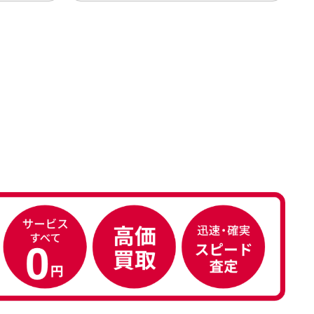
たが、 どこ？というぐらい目立つこ
となく綺麗な商品でお安く購入でき
て満足です! フリマア […]