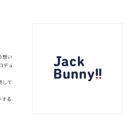
う想い
プロデュ
売して
キする