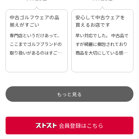
中古ゴルフウェアの品
安心して中古ウェアを
揃えがすごい
買えるお店です
専門店というだけあって、
早い対応でした。 中古品で
ここまでゴルフブランドの
すが綺麗に梱包されており
取り扱いがあるのはすご
商品を大切にしている感が
い。 毎日たくさんの商品が
伝わってきました 「フロン
アップされているので新作
ト部分に汚れあり」と記載
チェックするのが楽しみで
ありましたが、 どこ？とい
す。
うぐらい目立つことなく綺
もっと見る
麗な商品でお安く購入でき
て満足です! フリマア […]
会員登録はこちら