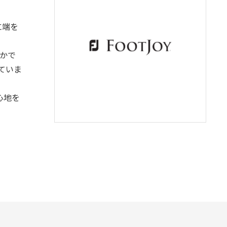
に端を
なかで
ていま
心地を