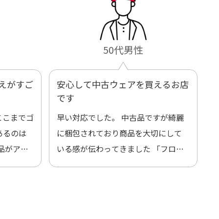
50代男性
えがすご
安心して中古ウェアを買えるお店
です
ここまでゴ
早い対応でした。 中古品ですが綺麗
あるのは
に梱包されており商品を大切にして
品がアッ
いる感が伝わってきました 「フロン
ックする
ト部分に汚れあり」と記載ありまし
たが、 どこ？というぐらい目立つこ
となく綺麗な商品でお安く購入でき
て満足です! フリマア […]