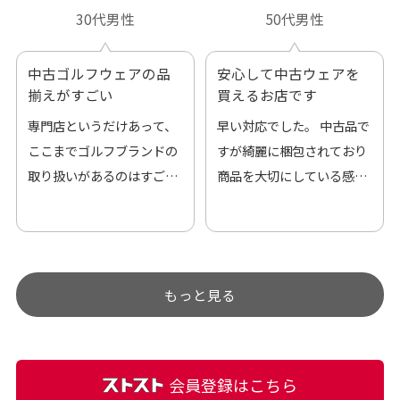
30代男性
50代男性
中古ゴルフウェアの品
安心して中古ウェアを
揃えがすごい
買えるお店です
専門店というだけあって、
早い対応でした。 中古品で
ここまでゴルフブランドの
すが綺麗に梱包されており
取り扱いがあるのはすご
商品を大切にしている感が
い。 毎日たくさんの商品が
伝わってきました 「フロン
アップされているので新作
ト部分に汚れあり」と記載
チェックするのが楽しみで
ありましたが、 どこ？とい
す。
うぐらい目立つことなく綺
もっと見る
麗な商品でお安く購入でき
て満足です! フリマア […]
会員登録はこちら